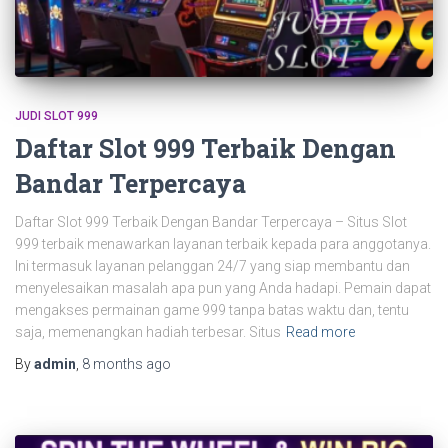
JUDI SLOT 999
Daftar Slot 999 Terbaik Dengan
Bandar Terpercaya
Daftar Slot 999 Terbaik Dengan Bandar Terpercaya – Situs Slot
999 terbaik menawarkan layanan terbaik kepada para anggotanya.
Ini termasuk layanan pelanggan 24/7 yang siap membantu dan
menyelesaikan masalah apa pun yang Anda hadapi. Pemain dapat
mengakses permainan game 999 tanpa batas waktu dan, tentu
saja, memenangkan hadiah terbesar. Situs
Read more
By
admin
,
8 months
ago