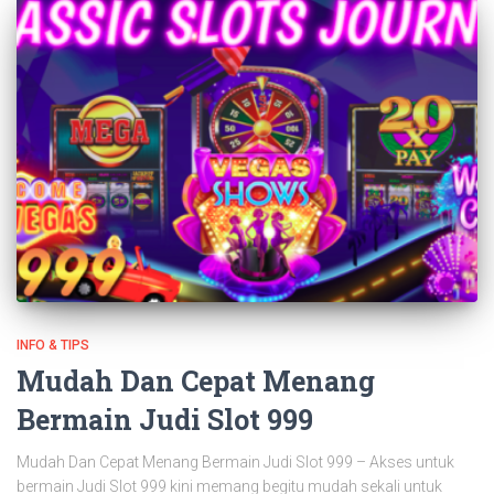
INFO & TIPS
Mudah Dan Cepat Menang
Bermain Judi Slot 999
Mudah Dan Cepat Menang Bermain Judi Slot 999 – Akses untuk
bermain Judi Slot 999 kini memang begitu mudah sekali untuk