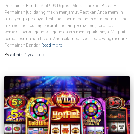
Permainan Bandar Slot 999 Deposit Murah Jackpot Besar –
Permainan judi daring makin menjamur. Pastikan Anda memilih
situs yang tepercaya. Tentu saja permasalahan semacam ini bisa
menjadi pemicu bagi seluruh pemain permainan judi untuk
semakin bersungguh-sungguh dalam mendapatkannya. Meliputi
semua permainan favorit Anda ditambah versi baru yang menarik.
Permainan Bandar
Read more
By
admin
,
1 year
ago