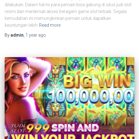
dilakukan. Dalam hal ini para pemain bisa gabung di situs judi slot
resmi dan menikmati akses beragam game slot terbaik. Segala
kemudahan ini memungkinkan pemain untuk dapatkan
keuntungan lebih
Read more
By
admin
,
1 year
ago