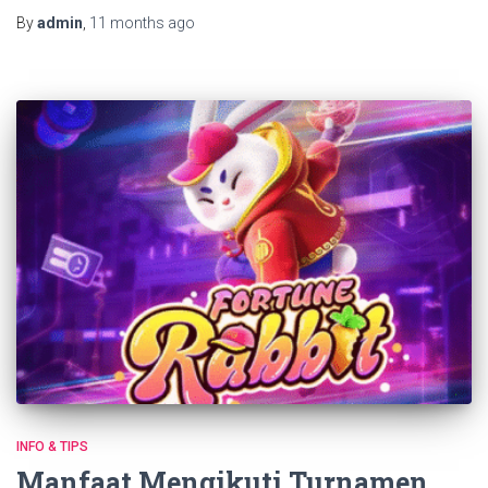
By
admin
,
11 months
ago
INFO & TIPS
Manfaat Mengikuti Turnamen