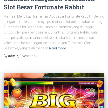
Slot Besar Fortunate Rabbit
Manfaat Mengikuti Turnamen Slot Besar Fortunate Rabbit – Seiring
dengan semakin populernya permainan slot online, kabar tentang
Turnamen Slot Besar selalu menjadi momen yang ditunggu-
tunggu oleh para penggemar judi online. Fortunate Rabbit, salah
satu penyedia permainan slot terkemuka, telah menciptakan
kehebohan besar dengan mengumumkan Turnamen Slot
Besarnya, yang telah menarik
Read more
By
admin
,
1 year
ago