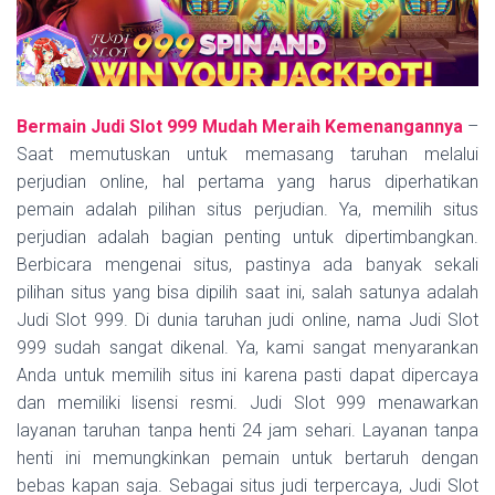
Bermain Judi Slot 999 Mudah Meraih Kemenangannya
–
Saat memutuskan untuk memasang taruhan melalui
perjudian online, hal pertama yang harus diperhatikan
pemain adalah pilihan situs perjudian. Ya, memilih situs
perjudian adalah bagian penting untuk dipertimbangkan.
Berbicara mengenai situs, pastinya ada banyak sekali
pilihan situs yang bisa dipilih saat ini, salah satunya adalah
Judi Slot 999. Di dunia taruhan judi online, nama Judi Slot
999 sudah sangat dikenal. Ya, kami sangat menyarankan
Anda untuk memilih situs ini karena pasti dapat dipercaya
dan memiliki lisensi resmi. Judi Slot 999 menawarkan
layanan taruhan tanpa henti 24 jam sehari. Layanan tanpa
henti ini memungkinkan pemain untuk bertaruh dengan
bebas kapan saja. Sebagai situs judi terpercaya, Judi Slot