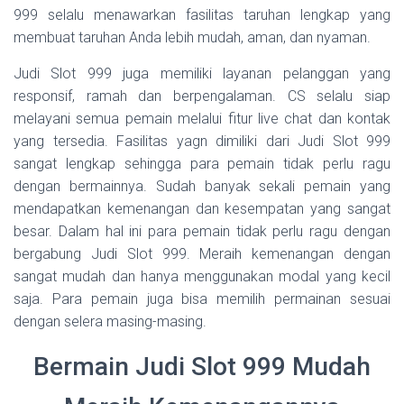
999 selalu menawarkan fasilitas taruhan lengkap yang
membuat taruhan Anda lebih mudah, aman, dan nyaman.
Judi Slot 999 juga memiliki layanan pelanggan yang
responsif, ramah dan berpengalaman. CS selalu siap
melayani semua pemain melalui fitur live chat dan kontak
yang tersedia. Fasilitas yagn dimiliki dari Judi Slot 999
sangat lengkap sehingga para pemain tidak perlu ragu
dengan bermainnya. Sudah banyak sekali pemain yang
mendapatkan kemenangan dan kesempatan yang sangat
besar. Dalam hal ini para pemain tidak perlu ragu dengan
bergabung Judi Slot 999. Meraih kemenangan dengan
sangat mudah dan hanya menggunakan modal yang kecil
saja. Para pemain juga bisa memilih permainan sesuai
dengan selera masing-masing.
Bermain Judi Slot 999 Mudah