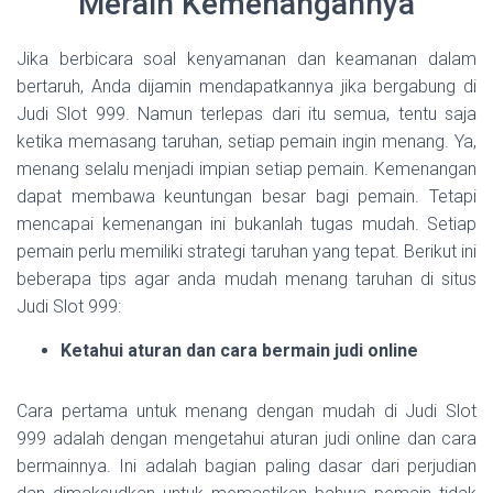
Meraih Kemenangannya
Jika berbicara soal kenyamanan dan keamanan dalam
bertaruh, Anda dijamin mendapatkannya jika bergabung di
Judi Slot 999. Namun terlepas dari itu semua, tentu saja
ketika memasang taruhan, setiap pemain ingin menang. Ya,
menang selalu menjadi impian setiap pemain. Kemenangan
dapat membawa keuntungan besar bagi pemain. Tetapi
mencapai kemenangan ini bukanlah tugas mudah. Setiap
pemain perlu memiliki strategi taruhan yang tepat. Berikut ini
beberapa tips agar anda mudah menang taruhan di situs
Judi Slot 999:
Ketahui aturan dan cara bermain judi online
Cara pertama untuk menang dengan mudah di Judi Slot
999 adalah dengan mengetahui aturan judi online dan cara
bermainnya. Ini adalah bagian paling dasar dari perjudian