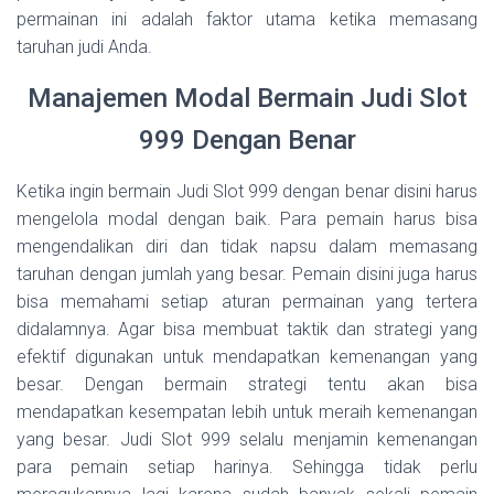
permainan ini adalah faktor utama ketika memasang
taruhan judi Anda.
Manajemen Modal Bermain Judi Slot
999 Dengan Benar
Ketika ingin bermain Judi Slot 999 dengan benar disini harus
mengelola modal dengan baik. Para pemain harus bisa
mengendalikan diri dan tidak napsu dalam memasang
taruhan dengan jumlah yang besar. Pemain disini juga harus
bisa memahami setiap aturan permainan yang tertera
didalamnya. Agar bisa membuat taktik dan strategi yang
efektif digunakan untuk mendapatkan kemenangan yang
besar. Dengan bermain strategi tentu akan bisa
mendapatkan kesempatan lebih untuk meraih kemenangan
yang besar. Judi Slot 999 selalu menjamin kemenangan
para pemain setiap harinya. Sehingga tidak perlu