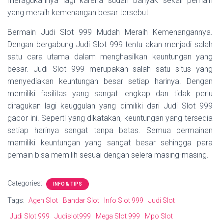
meragukannya lagi karena sudah banyak sekali pemain
yang meraih kemenangan besar tersebut.
Bermain Judi Slot 999 Mudah Meraih Kemenangannya.
Dengan bergabung Judi Slot 999 tentu akan menjadi salah
satu cara utama dalam menghasilkan keuntungan yang
besar. Judi Slot 999 merupakan salah satu situs yang
menyediakan keuntungan besar setiap harinya. Dengan
memiliki fasilitas yang sangat lengkap dan tidak perlu
diragukan lagi keuggulan yang dimiliki dari Judi Slot 999
gacor ini. Seperti yang dikatakan, keuntungan yang tersedia
setiap harinya sangat tanpa batas. Semua permainan
memiliki keuntungan yang sangat besar sehingga para
pemain bisa memilih sesuai dengan selera masing-masing.
Categories:
INFO & TIPS
Tags:
Agen Slot
Bandar Slot
Info Slot 999
Judi Slot
Judi Slot 999
Judislot999
Mega Slot 999
Mpo Slot