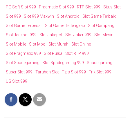
PG Soft Slot 999
Pragmatic Slot 999
RTP Slot 999
Situs Slot
Slot 999
Slot 999 Maxwin
Slot Android
Slot Game Terbaik
Slot Game Terbesar
Slot Game Terlengkap
Slot Gampang
Slot Jackpot 999
Slot Jakcpot
Slot Joker 999
Slot Mesin
Slot Mobile
Slot Mpo
Slot Murah
Slot Online
Slot Pragmatic 999
Slot Pulsa
Slot RTP 999
Slot Spadegaming
Slot Spadegaming 999
Spadegaming
Super Slot 999
Taruhan Slot
Tips Slot 999
Trik Slot 999
UG Slot 999