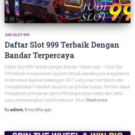
JUDI SLOT 999
Daftar Slot 999 Terbaik Dengan
Bandar Terpercaya
Daftar Slot 999 Terbaik Dengan Bandar Terpercaya – Situs Slot
999 terbaik menawarkan layanan terbaik kepada para anggotanya.
Ini termasuk layanan pelanggan 24/7 yang siap membantu dan
menyelesaikan masalah apa pun yang Anda hadapi. Pemain dapat
mengakses permainan game 999 tanpa batas waktu dan, tentu
saja, memenangkan hadiah terbesar. Situs
Read more
By
admin
,
8 months
ago