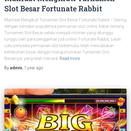
Slot Besar Fortunate Rabbit
Manfaat Mengikuti Turnamen Slot Besar Fortunate Rabbit – Seiring
dengan semakin populernya permainan slot online, kabar tentang
Turnamen Slot Besar selalu menjadi momen yang ditunggu-
tunggu oleh para penggemar judi online. Fortunate Rabbit, salah
satu penyedia permainan slot terkemuka, telah menciptakan
kehebohan besar dengan mengumumkan Turnamen Slot
Besarnya, yang telah menarik
Read more
By
admin
,
1 year
ago